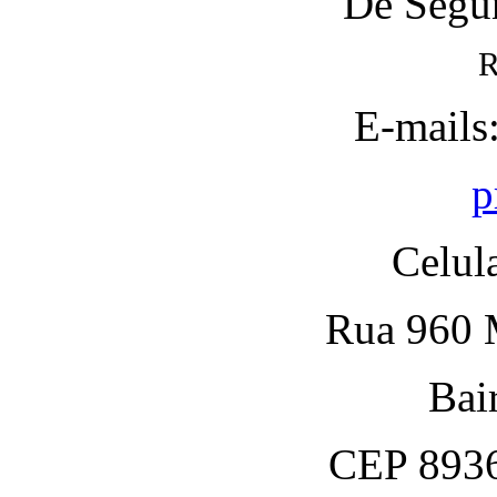
De Segun
R
E-mails
p
Celul
Rua 960 M
Bai
CEP 8936