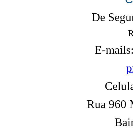
De Segun
R
E-mails
p
Celul
Rua 960 M
Bai