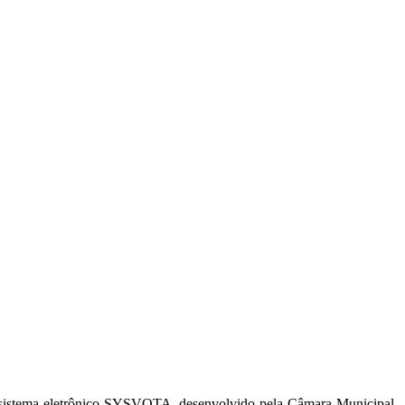
O sistema eletrônico SYSVOTA, desenvolvido pela Câmara Municipal,