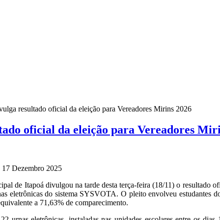
ulga resultado oficial da eleição para Vereadores Mirins 2026
ado oficial da eleição para Vereadores Mir
a, 17 Dezembro 2025
al de Itapoá divulgou na tarde desta terça-feira (18/11) o resultado o
as eletrônicas do sistema SYSVOTA. O pleito envolveu estudantes do 6
 equivalente a 71,63% de comparecimento.
22 urnas eletrônicas, instaladas nas unidades escolares entre os dia