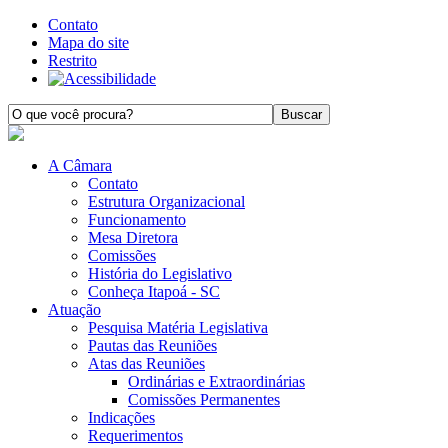
Contato
Mapa do site
Restrito
A Câmara
Contato
Estrutura Organizacional
Funcionamento
Mesa Diretora
Comissões
História do Legislativo
Conheça Itapoá - SC
Atuação
Pesquisa Matéria Legislativa
Pautas das Reuniões
Atas das Reuniões
Ordinárias e Extraordinárias
Comissões Permanentes
Indicações
Requerimentos