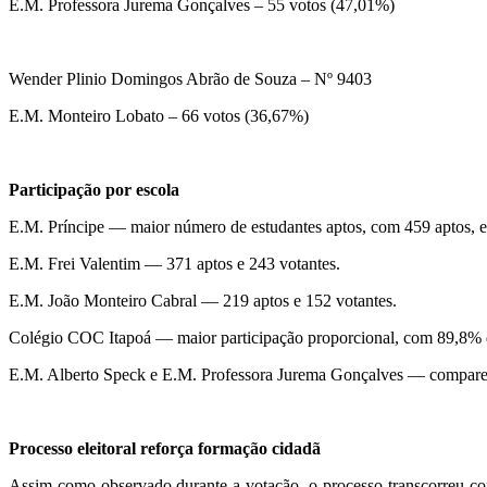
E.M. Professora Jurema Gonçalves – 55 votos (47,01%)
Wender Plinio Domingos Abrão de Souza – Nº 9403
E.M. Monteiro Lobato – 66 votos (36,67%)
Participação por escola
E.M. Príncipe — maior número de estudantes aptos, com 459 aptos, e
E.M. Frei Valentim — 371 aptos e 243 votantes.
E.M. João Monteiro Cabral — 219 aptos e 152 votantes.
Colégio COC Itapoá — maior participação proporcional, com 89,8%
E.M. Alberto Speck e E.M. Professora Jurema Gonçalves — compare
Processo eleitoral reforça formação cidadã
Assim como observado durante a votação, o processo transcorreu c