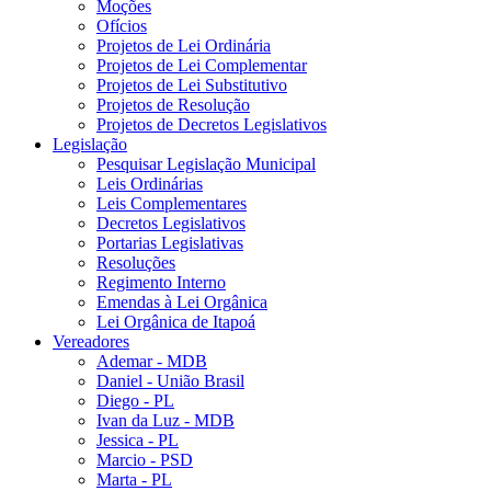
Moções
Ofícios
Projetos de Lei Ordinária
Projetos de Lei Complementar
Projetos de Lei Substitutivo
Projetos de Resolução
Projetos de Decretos Legislativos
Legislação
Pesquisar Legislação Municipal
Leis Ordinárias
Leis Complementares
Decretos Legislativos
Portarias Legislativas
Resoluções
Regimento Interno
Emendas à Lei Orgânica
Lei Orgânica de Itapoá
Vereadores
Ademar - MDB
Daniel - União Brasil
Diego - PL
Ivan da Luz - MDB
Jessica - PL
Marcio - PSD
Marta - PL