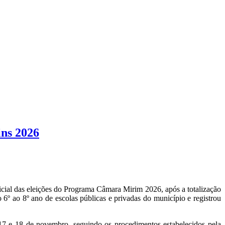
ins 2026
ficial das eleições do Programa Câmara Mirim 2026, após a totalização
º ao 8º ano de escolas públicas e privadas do município e registrou
s 17 e 18 de novembro, seguindo os procedimentos estabelecidos pela