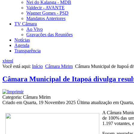
Nei do Kalanga - MDB
Valdecir - AVANTE
Wagner Gomes - PSD
Mandatos Anteriores
TV Câmara
Ao Vivo
Gravações das Reuniões
Notícias
Agenda
Transparência
xhtml
Você está aqui:
Início
Câmara Mirim
Câmara Municipal de Itapoá div
Câmara Municipal de Itapoá divulga result
Categoria: Câmara Mirim
Criado em Quarta, 19 Novembro 2025
Última atualização em Quart
A Câmara Municip
de 100% das urn
1.197 votantes,
Foram apuradas 