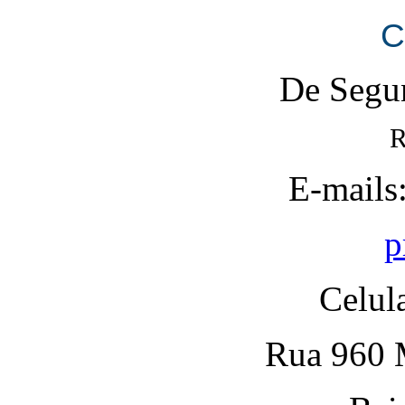
C
De Segun
R
E-mails
p
Celul
Rua 960 M