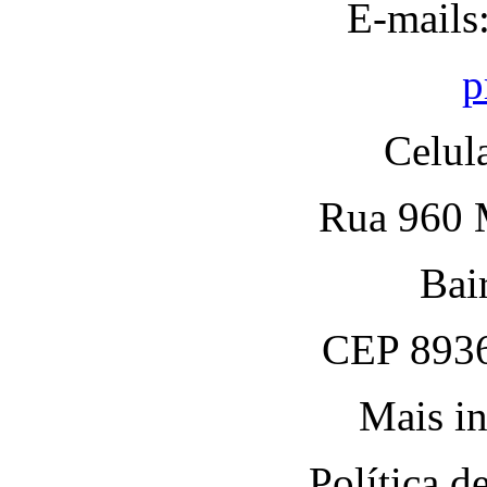
E-mails
p
Celul
Rua 960 M
Bai
CEP 8936
Mais in
Política 