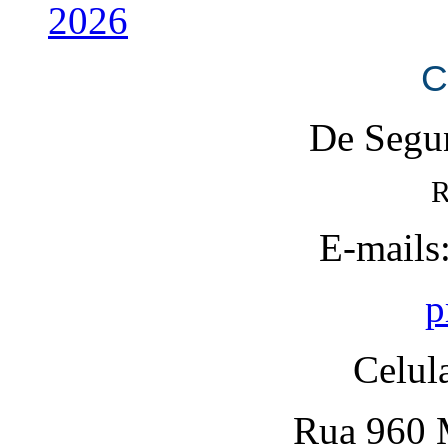
2026
C
De Segun
R
E-mails
p
Celul
Rua 960 M