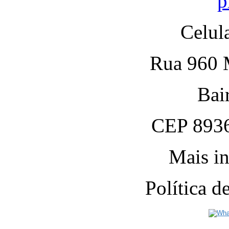
p
Celul
Rua 960 M
Bai
CEP 8936
Mais in
Política 